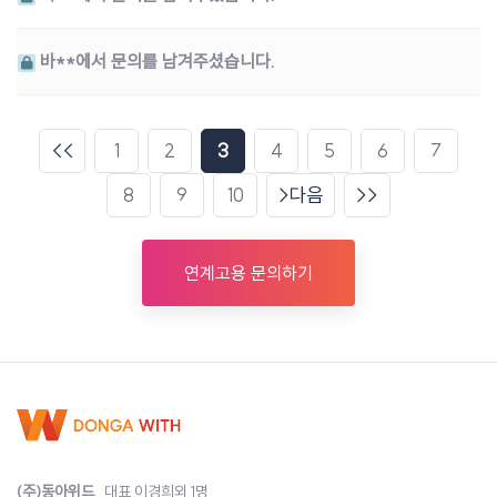
바**에서 문의를 남겨주셨습니다.
1
2
3
4
5
6
7
8
9
10
다음
연계고용 문의하기
(주)동아위드
대표 이경희외 1명