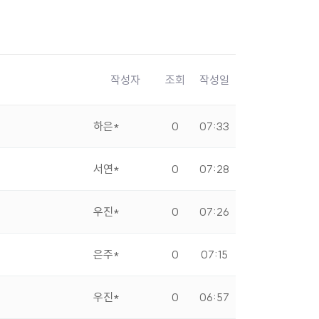
작성자
조회
작성일
하은*
0
07:33
서연*
0
07:28
우진*
0
07:26
은주*
0
07:15
우진*
0
06:57