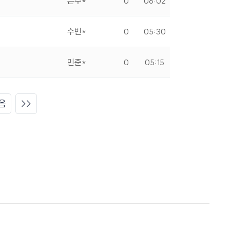
은주*
0
06:02
수빈*
0
05:30
민준*
0
05:15
음