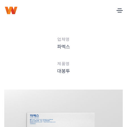
업체명
파멕스
제품명
대봉투